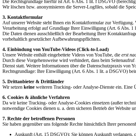
Die Rechtsgrundlage hierfür ist Art. 6 Abs. 1 lit. f DSGVO (berechtig
Wir löschen bzw. anonymisieren die Server-Logfiles, sobald die Speich
3. Kontaktformular
Auf unserer Website steht Ihnen ein Kontaktformular zur Verfügung. 
Verarbeitung erfolgt auf Grundlage Ihrer Einwilligung (Art. 6 Abs. 1
Die Daten dienen ausschließlich der Bearbeitung Ihrer Kontaktanfra
vorbehaltlich gesetzlicher Aufbewahrungspflichten.
4. Einbindung von YouTube-Videos (Click-to-Load)
Unsere Website enthält eingebettete Videos von YouTube, die
erst na
Durch diese Vorgehensweise wird verhindert, dass beim Seitenaufruf 
Dienst statt. Weitere Informationen über die Datenschutzpraxis von 
Rechtsgrundlage: Ihre Einwilligung (Art. 6 Abs. 1 lit. a DSGVO) be
5. Drittanbieter & Drittländer
Wir setzen
keine
weiteren Tracking- oder Analyse-Dienste ein. Eine
6. Cookies & ähnliche Verfahren
Da wir keine Tracking- oder Analyse-Cookies einsetzen (außer technis
notwendige Cookies dienen u. a. dem sicheren Betrieb der Website un
7. Rechte der betroffenen Personen
Sie haben gegenüber uns folgende Rechte hinsichtlich Ihrer persone
Auskunft (Art. 15 DSGVO): Sie können Auskunft verlangen, o