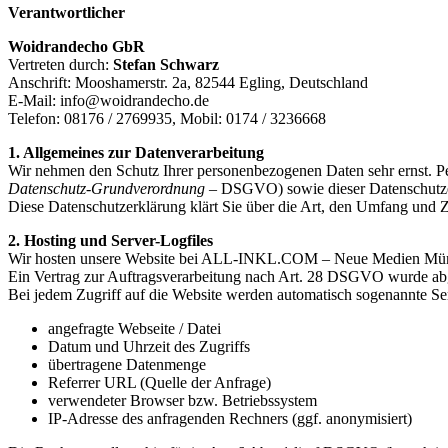
Verantwortlicher
Woidrandecho GbR
Vertreten durch:
Stefan Schwarz
Anschrift: Mooshamerstr. 2a, 82544 Egling, Deutschland
E-Mail: info@woidrandecho.de
Telefon: 08176 / 2769935, Mobil: 0174 / 3236668
1. Allgemeines zur Datenverarbeitung
Wir nehmen den Schutz Ihrer personenbezogenen Daten sehr ernst. Pe
Datenschutz‑Grundverordnung
– DSGVO) sowie dieser Datenschutze
Diese Datenschutzerklärung klärt Sie über die Art, den Umfang und
2. Hosting und Server-Logfiles
Wir hosten unsere Website bei ALL‑INKL.COM – Neue Medien Münn
Ein Vertrag zur Auftragsverarbeitung nach Art. 28 DSGVO wurde ab
Bei jedem Zugriff auf die Website werden automatisch sogenannte Serv
angefragte Webseite / Datei
Datum und Uhrzeit des Zugriffs
übertragene Datenmenge
Referrer URL (Quelle der Anfrage)
verwendeter Browser bzw. Betriebssystem
IP-Adresse des anfragenden Rechners (ggf. anonymisiert)